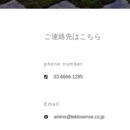
ご連絡先はこちら
phone number
03-6666-1285
Email
amino@tektosense.co.jp