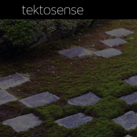
内
容
を
ス
キ
ッ
プ