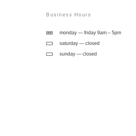
Business Hours
monday — friday 9am – 5pm
saturday — closed
sunday — closed