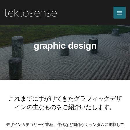
内
容
を
ス
キ
ッ
graphic design
プ
これまでに手がけてきたグラフィックデザ
インの主なものをご紹介いたします。
デザインカテゴリーや業種、年代など関係なくランダムに掲載して