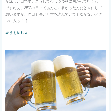
か涼しい日です。こうして少しづつ秋に向かって行くわけ
っ
ですねぇ。35℃の日ってあんなに暑かったんだと今にして
た
思いますが、昨日も暑いと本を読んでいてもなかなかアタ
マに入っ […]
続きを読む »
ビ
ー
ル！
ビ
ア
ー！
ビ
ッ
ラ！
え