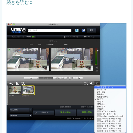
続きを読む »
ユ
ー
ス
ト
リ
ー
ム
配
信
PinP
の
方
法