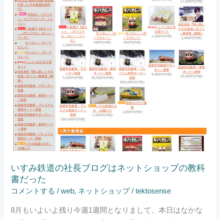
社
長
ブ
ロ
グ
は
ネ
ッ
ト
シ
ョ
ッ
プ
いすみ鉄道の社長ブログはネットショップの教科
の
書だった
教
コメントする
/
web
,
ネットショップ
/
tektosense
科
書
8月もいよいよ残り今週1週間となりまして、本日はなかな
だ