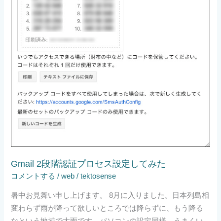
プ
ロ
セ
ス
設
定
し
て
み
た
Gmail 2段階認証プロセス設定してみた
コメントする
/
web
/
tektosense
暑中お見舞い申し上げます。 8月に入りました。日本列島相
変わらず雨が降って欲しいところでは降らずに、もう降る
なという地域で大雨です。パソコンの設定同様、うまくい