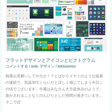
ト
デ
ザ
イ
ン
と
ア
イ
コ
フラットデザインとアイコンとピクトグラム
ン
コメントする
/
web
,
デザイン
/
tektosense
と
ピ
残暑お見舞いしてやろか！？とばかりイヤミのような猛暑
ク
の連続で、気温30℃くらいだと涼しく感じてしまう今日こ
ト
の頃でございます。今週はみなさん大方盆休みのようで、
グ
急かされることなくのんびりとした時間が過ぎています。
ラ
そこでぼ
ム