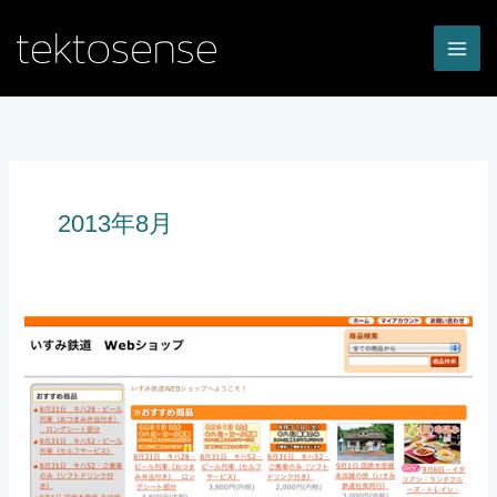
内
容
を
ス
キ
ッ
プ
2013年8月
い
す
み
鉄
道
の