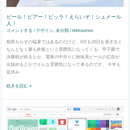
ら
い
ビール！ビアー！ビッラ！えらいぞ！シュメール
ぞ！
人！
シ
コメントする
/
デザイン
,
未分類
/
tektosense
ュ
相変わらずの猛暑ではあるのだけど、8月も20日を過ぎると
メ
なんとなく夏も終盤という雰囲気になってくる。甲子園で
ー
決勝戦が終るとか、電車の中吊りに秋味系ビールの広告が
ル
出始めるとかでそんな雰囲気になって来るのです。 今年も
人！
盆休み
続きを読む »
フ
ラ
ッ