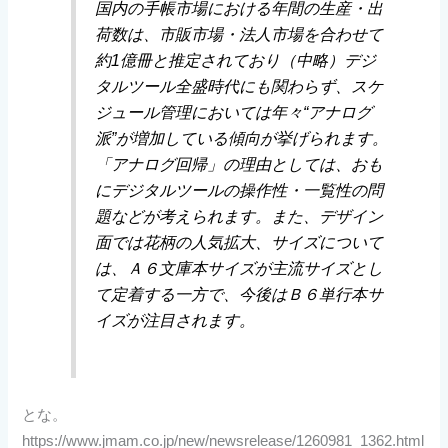
国内の手帳市場における年間の生産・出
荷数は、市販市場・法人市場を合わせて
約1億冊と推定されており（中略）デジ
タルツール全盛時代にも関わらず、スケ
ジュール管理においては年々“アナログ
派”が増加している傾向が挙げられます。
「アナログ回帰」の理由としては、おも
にデジタルツールの操作性・一覧性の問
題などが考えられます。また、デザイン
面では花柄の人気拡大、サイズについて
は、Ａ６文庫本サイズが主流サイズとし
て定着する一方で、今後はＢ６単行本サ
イズが注目されます。
とな。
https://www.jmam.co.jp/new/newsrelease/1260981_1362.html