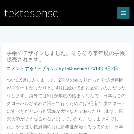
内
容
を
ス
キ
ッ
プ
手帳のデザインしました。そろそろ来年度の手帳
販売されます。
コメントする
/
デザイン
/ By
tektosense
/
2013年9月2日
ついに9月に入りまして、2学期の始まりだったり防災週間
がスタートだったりと、4月に続いて割と区切りの月だった
りします。海外では9月が年度の始まりなんで、日本もこの
グローバルな流れに沿って行くためには9月新年度スタート
にすべきだといった議論が大学などであったりします。東
京大学がそうなるかなと思っていたら、なりませんでし
た。やっぱり桜満開の月に新年度が始まるってのが、日本