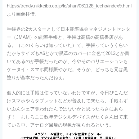
https://trendy.nikkeibp.co.jp/lc/shun/061128_techo/index9.html
より画像拝借。
手帳界の2大スターとして日本能率協会マネジメントセンタ
ー（JMAM）の能率手帳と、手帳は高橋の高橋書店があ
る。（このくらいは知っていた）で、手帳っていうくらい
だからサイズもA6とかで黒革のカバーに金色で2013とか書
いてあるのが手帳だったのが、今やそのバリエーションも
ケータイ・スマホ同様賑やかだ。そうか、どっちも元は黒
塗りが基本だったんだねぇ。
個人的には手帳は使っていないわけですが、今日びこんだ
けスマホやらタブレットなどが普及して来たら、手帳もず
いぶんシェア奪われたんではないかと思ったらさにあら
ず！ むしろここ数年デジタルデバイスがたくさん出て来
ている中、アナログ回帰の現象が見られるという。