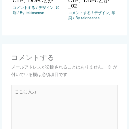
CTP、DDPCとか
CTP、DDPCとか
_02
コメントする
/
デザイン
,
印
刷
/ By
tektosense
コメントする
/
デザイン
,
印
刷
/ By
tektosense
コメントする
メールアドレスが公開されることはありません。
※
が
付いている欄は必須項目です
こ
こ
に
入
力…