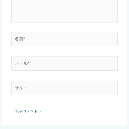
名
前
*
メ
ー
ル
*
サ
イ
ト