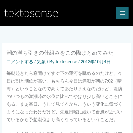
内
容
を
ス
キ
ッ
プ
潮の満ち引きの仕組みをこの際まとめてみた
コメントする
/
気象
/ By
tektosense
/
2012年10月4日
毎朝起きたら窓開けてすぐ下の運河を眺めるのだけど、今
日は割と潮位が高い。もちろん今日は満潮が朝の7:02（晴
海）ということなので高くてあたりまえなのだけど、堤防
のいつもの満潮時の水位に比べてやはり少し高いところに
ある。まぁ毎日こうして見てるからこういう変化に気づく
ようになったわけだけど、先週日曜に続いて台風が近づい
ているから予想潮位より高くなっているということだ。