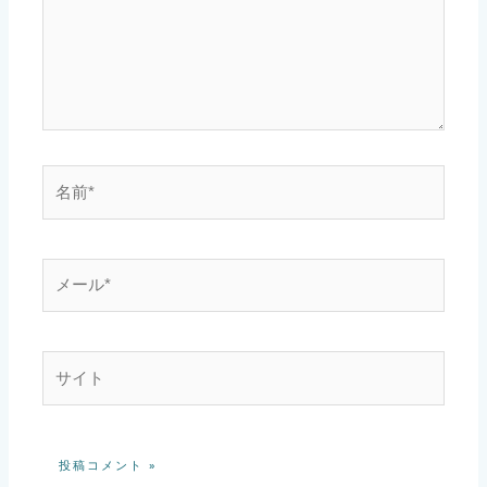
力…
名
前
*
メ
ー
ル
*
サ
イ
ト