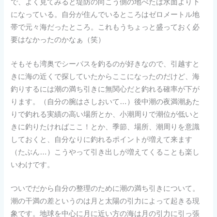
で、よく見てみると堤防の向こう側の地べたは水面より下
になっている。自分が住んでいるところはゼロメートル地
帯で元々海だったところ。これもうちょっと盛っておく必
要はなかったのかなぁ（笑）
そもそも湾奥でシーバスを釣るのが好きなので、引越すと
きに海の近くで探していたからここになったのだけど、海
釣りするには潮の満ち引きに無関心だと釣れる確率が下が
ります。（自分の腕はさしおいて…）後中潮の夜満潮あた
りで釣れる実績の高い場所とか、小潮周りで潮位が低いと
きに釣りたければここ！とか、季節、場所、潮周りを意識
しておくと、自分なりに釣れるポイントが増えて来ます
（たぶん…）こうやって引き出しが増えてくることも楽し
いわけです。
ついでだから自分の整理のために潮の満ち引きについて。
潮の干満の差というのは月と太陽の引力によって起きる現
象です。地球を中心に月に近い方の海は月の引力に引っ張