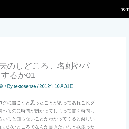
hom
夫のしどころ。名刺やパ
するか01
刷
/ By
tektosense
/
2012年10月31日
ログに書こうと思ったことがあってあれこれグ
調べるのに時間が掛かってしまって書く時間も
ろいろと知らないことがわかってくると楽しい
ょい深いところでなんか書きたいなと欲張った