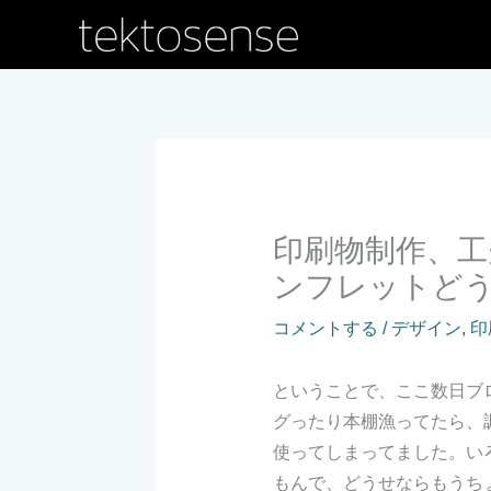
内
容
を
ス
キ
ッ
プ
印刷物制作、工
ンフレットどう
コメントする
/
デザイン
,
印
ということで、ここ数日ブ
グったり本棚漁ってたら、
使ってしまってました。い
もんで、どうせならもうち