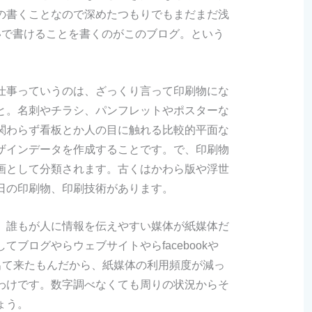
の書くことなので深めたつもりでもまだまだ浅
いで書けることを書くのがこのブログ。という
仕事っていうのは、ざっくり言って印刷物にな
と。名刺やチラシ、パンフレットやポスターな
関わらず看板とか人の目に触れる比較的平面な
ザインデータを作成することです。で、印刷物
画として分類されます。古くはかわら版や浮世
日の印刷物、印刷技術があります。
、誰もが人に情報を伝えやすい媒体が紙媒体だ
てブログやらウェブサイトやらfacebookや
段が出て来たもんだから、紙媒体の利用頻度が減っ
わけです。数字調べなくても周りの状況からそ
ょう。