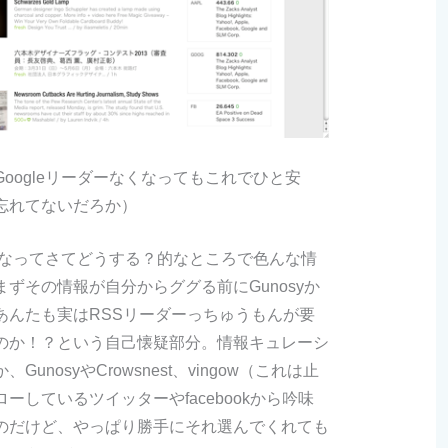
oogleリーダーなくなってもこれでひと安
忘れてないだろか）
無くなってさてどうする？的なところで色んな情
ずその情報が自分からググる前にGunosyか
あんたも実はRSSリーダーっちゅうもんが要
のか！？という自己懐疑部分。情報キュレーシ
nosyやCrowsnest、vingow（これは止
ーしているツイッターやfacebookから吟味
のだけど、やっぱり勝手にそれ選んでくれても