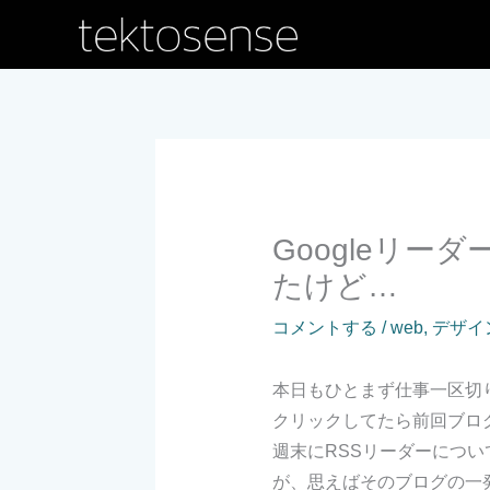
内
容
を
ス
キ
ッ
プ
Googleリー
たけど…
コメントする
/
web
,
デザイ
本日もひとまず仕事一区切
クリックしてたら前回ブロ
週末にRSSリーダーにつ
が、思えばそのブログの一発