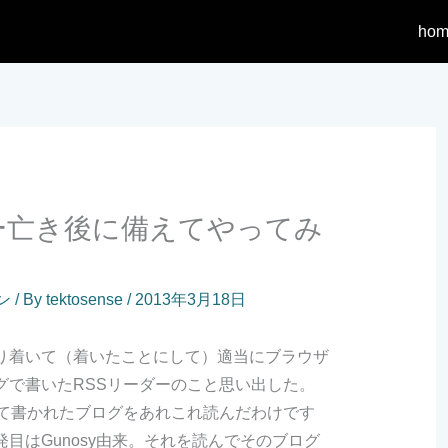
hom
ダー亡き後に備えてやってみ
ン
/ By
tektosense
/
2013年3月18日
り着いて（着いたことにして）適当にブラウザ
グで書いたRSSリーダーのこと思い出した。
いて書かれたブログをあれこれ読んだわけです
目はGunosy由来。それを読んでそのブログ